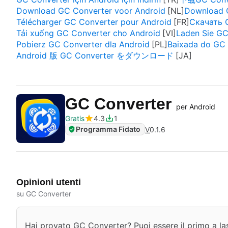
Download GC Converter voor Android
Download G
Télécharger GC Converter pour Android
Скачать 
Tải xuống GC Converter cho Android
Laden Sie GC
Pobierz GC Converter dla Android
Baixada do GC 
Android 版 GC Converter をダウンロード
GC Converter
per Android
Gratis
4.3
1
Programma Fidato
V
0.1.6
Opinioni utenti
su GC Converter
Hai provato GC Converter? Puoi essere il primo a las