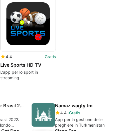
4.4
Gratis
Live Sports HD TV
L’app per lo sport in
streaming
Farming Simulator Brasil 2022
Namaz wagty tm
4.4
Gratis
asil 2022:
App per la gestione delle
Mondo
preghiere in Turkmenistan
AnyPet Monitor - Cat Dog Cam
Sleep Fan