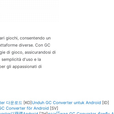
ari giochi, consentendo un
iattaforme diverse. Con GC
gie di gioco, assicurandosi di
a semplicità d'uso e la
er gli appassionati di
erter 다운로드
Unduh GC Converter untuk Android
GC Converter för Android
erter以获得Android
ดาวน์โหลด GC Converter สำหรับ A