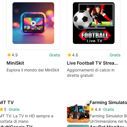
4.9
Gratis
4.6
Gratis
MiniSkit
Live Football TV Streaming HD
Esplora il mondo dei MiniSkit
Aggiornamenti di calcio in
diretta gratuiti
MT TV
5
Gratis
4.4
Gratis
MT TV: La TV in HD sempre a
Farming Simulator Br
portata di mano
Un'Immersione nel 
MultiCanais TV
Agricolo